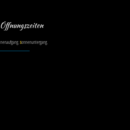
Öffnungszeiten
nenaufgang.
s
onnenuntergang.
Samstag
Sonn- und Feie